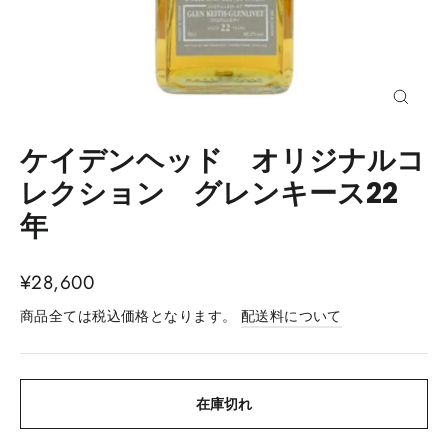
閉
じ
る
ケイデンヘッド オリジナルコ
(esc)
レクション グレンキース22
年
通
¥28,600
常
商品全ては税込価格となります。
配送料について
価
格
在庫切れ