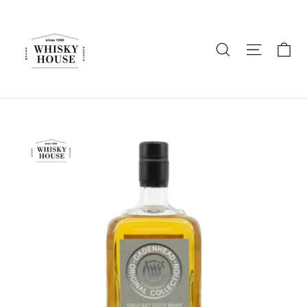
ス
キ
ッ
カ
商品名を入
ナビゲ
プ
す
る