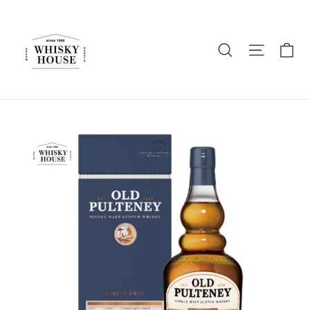
ス
キ
ッ
カ
商品名を入
ナビゲ
プ
す
る