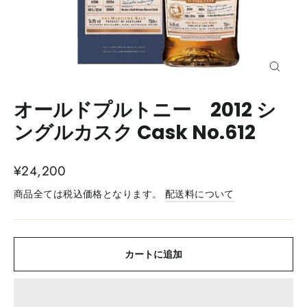
閉
じ
る
オールドプルトニー 2012 シ
(esc)
ングルカスク Cask No.612
通
¥24,200
常
商品全ては税込価格となります。
配送料について
価
格
カートに追加