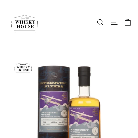
ス
キ
ッ
カ
商品名を入
ナビゲ
プ
す
る