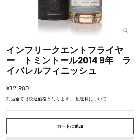
閉
じ
る
インフリークエントフライヤ
(esc)
ー トミントール2014 9年 ラ
イバレルフィニッシュ
通
¥12,980
常
商品全ては税込価格となります。
配送料について
価
格
カートに追加