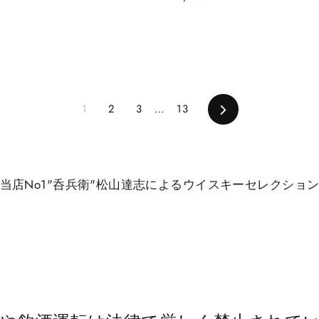
次
1
2
3
…
13
へ
当店No1"呑兵衛"松山達志によるウイスキーセレクショ