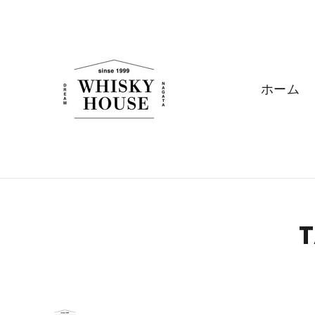
ス
キ
ッ
プ
す
ホーム
る
T