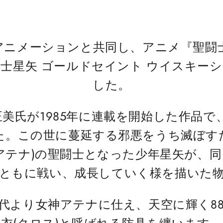
アニメーションと共同し、アニメ『聖闘
士星矢 ゴールドセイント ウイスキー
した。
美氏が1985年に連載を開始した作品で、
た。この世に蔓延する邪悪をうち滅ぼす
アテナ)の聖闘士となった少年星矢が、
ともに戦い、成長していく様を描いた
代より女神アテナに仕え、天空に輝く8