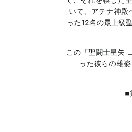
て、それを模した聖
いて、アテナ神殿
った12名の最上級
この「聖闘士星矢 
った彼らの雄姿
■