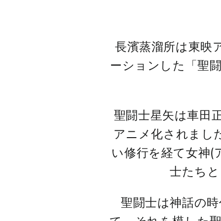
長濱蒸溜所は東映
ーションした「聖闘
聖闘士星矢は車田正
アニメ化されまし
い修行を経て女神(
士たちと
聖闘士は神話の時