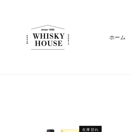
ス
キ
ッ
プ
す
ホーム
る
在庫切れ