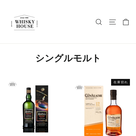
ス
キ
ッ
カ
商品名を入
ナビゲ
プ
す
る
シングルモルト
在庫切れ