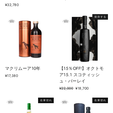
¥32,780
保存する
マクリムーア10年
【15％OFF!】オクトモ
ア15.1 スコティッシ
¥17,380
ュ・バーレイ
通
セ
¥22,000
¥18,700
常
ー
価
ル
在庫切れ
在庫切れ
格
価
格