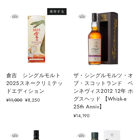
保存する
倉吉 シングルモルト
ザ・シングルモルツ・オ
2025スネークリミテッ
ブ・スコットランド ベ
ドエディション
ンネヴィス2012 12年 ホ
グスヘッド 【Whisk-e
通
セ
¥11,000
¥8,250
25th Anniv】
常
ー
価
ル
¥14,190
格
価
格